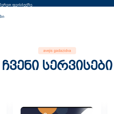
წერეთ ფეისბუქზე
book
ბი
avejis gadazidva
ჩ
ვ
ე
ნ
ი
ს
ე
რ
ვ
ი
ს
ე
ბ
ი